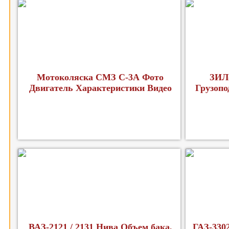
Мотоколяска СМЗ С-3А Фото
ЗИЛ-
Двигатель Характеристики Видео
Грузопо
ВАЗ-2121 / 2131 Нива Объем бака,
ГАЗ-330