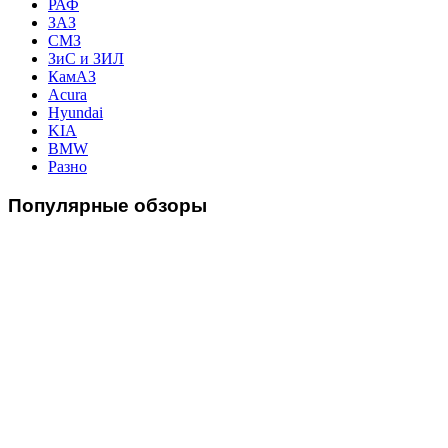
РАФ
ЗАЗ
СМЗ
ЗиС и ЗИЛ
КамАЗ
Acura
Hyundai
KIA
BMW
Разно
Популярные
обзоры