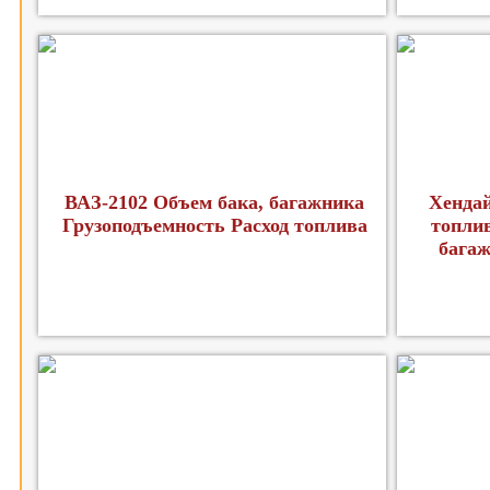
ВАЗ-2102 Объем бака, багажника
Хендай
Грузоподъемность Расход топлива
топлив
багаж