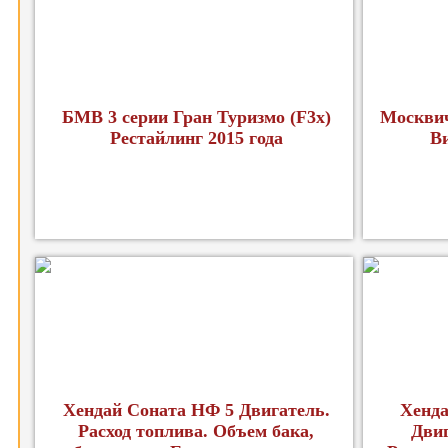
БМВ 3 серии Гран Туризмо (F3x)
Москвич
Рестайлинг 2015 года
В
Хендай Соната НФ 5 Двигатель.
Хенда
Расход топлива. Объем бака,
Двиг