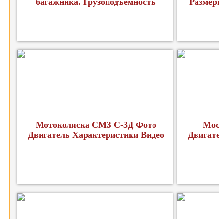
багажника. Грузоподъемность
Размер
Мотоколяска СМЗ С-3Д Фото
Мос
Двигатель Характеристики Видео
Двигат