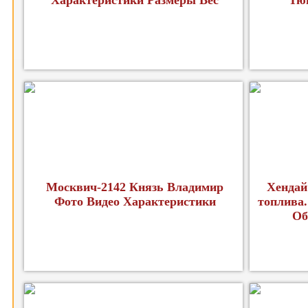
Характеристики Размеры Вес
Тю
Москвич-2142 Князь Владимир
Хендай
Фото Видео Характеристики
топлива.
Об