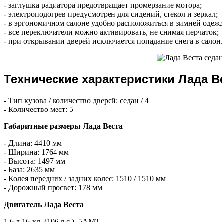
- заглушка радиатора предотвращает промерзание мотора;
- электроподогрев предусмотрен для сидений, стекол и зеркал;
- в эргономичном салоне удобно расположиться в зимней одежд
- все переключатели можно активировать, не снимая перчаток;
- при открывании дверей исключается попадание снега в салон
Технические характеристики Лада В
- Тип кузова / количество дверей: седан / 4
- Количество мест: 5
Габаритные размеры Лада Веста
- Длина: 4410 мм
- Ширина: 1764 мм
- Высота: 1497 мм
- База: 2635 мм
- Колея передних / задних колес: 1510 / 1510 мм
- Дорожный просвет: 178 мм
Двигатель Лада Веста
1.6 л 16-кл. (106 л.с.), 5АМТ