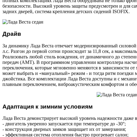
полных комплектациях Лада Веста оборудована не только фро
безопасности. Высокий уровень защиты предусмотрен и для с
задних дверей, система крепления детских сидений ISOFIX.
Драйв
За динамику Лада Веста отвечает модернизированный силовой 
л.с. Разгон до первой сотни происходит за 11,8 сек, а максималь
Реализовать любой стиль вождения, от динамичного до степен
передач (АМТ). В программном управлении контроллера насчи
переключения, которые мгновенно меняются в зависимости от
может выбрать и «мануальный» режим - и тогда ритм поездки 
джойстика. Все комплектации Лада Веста доступны и с механич
плавным переключением, виброакустическим комфортом и обес
Адаптация к зимним условиям
Лада Веста демонстрирует высокий уровень надежности даже в
- двигатель уверенно запускается при температуре до -30°;
- конструкция дверных замков защищает их от замерзания;
- эффективная система отопления быстро прогревает салон;