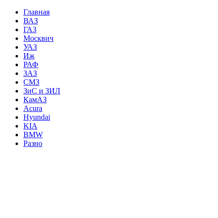
Главная
ВАЗ
ГАЗ
Москвич
УАЗ
Иж
РАФ
ЗАЗ
СМЗ
ЗиС и ЗИЛ
КамАЗ
Acura
Hyundai
KIA
BMW
Разно