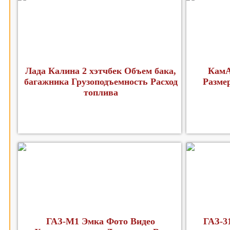
Лада Калина 2 хэтчбек Объем бака,
КамА
багажника Грузоподъемность Расход
Разме
топлива
ГАЗ-М1 Эмка Фото Видео
ГАЗ-3