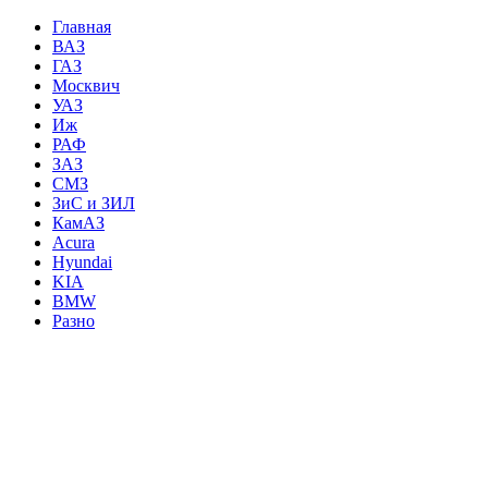
Главная
ВАЗ
ГАЗ
Москвич
УАЗ
Иж
РАФ
ЗАЗ
СМЗ
ЗиС и ЗИЛ
КамАЗ
Acura
Hyundai
KIA
BMW
Разно