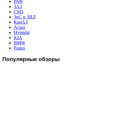
РАФ
ЗАЗ
СМЗ
ЗиС и ЗИЛ
КамАЗ
Acura
Hyundai
KIA
BMW
Разно
Популярные
обзоры