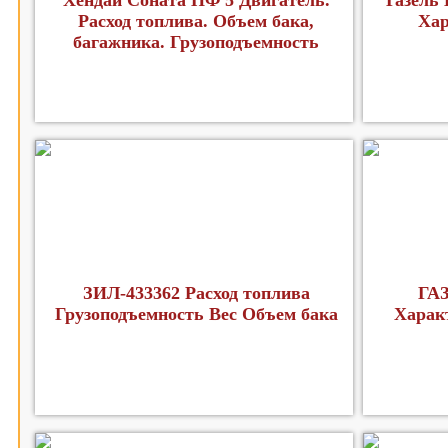
Хендай Соната НФ 5 Двигатель.
Газель
Расход топлива. Объем бака,
Хар
багажника. Грузоподъемность
ЗИЛ-433362 Расход топлива
ГАЗ
Грузоподъемность Вес Объем бака
Харак