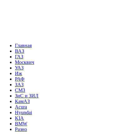
Главная
ВАЗ
ГАЗ
Москвич
УАЗ
Иж
РАФ
ЗАЗ
СМЗ
ЗиС и ЗИЛ
КамАЗ
Acura
Hyundai
KIA
BMW
Разно