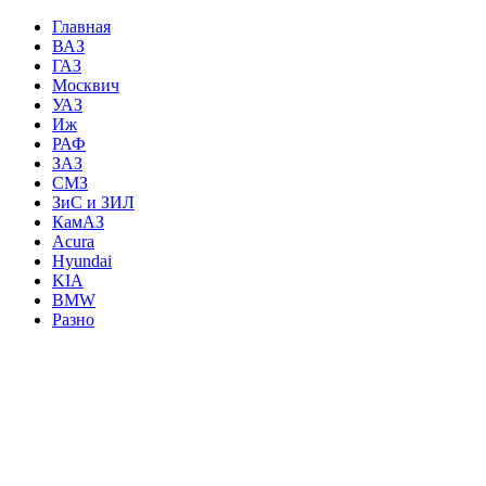
Главная
ВАЗ
ГАЗ
Москвич
УАЗ
Иж
РАФ
ЗАЗ
СМЗ
ЗиС и ЗИЛ
КамАЗ
Acura
Hyundai
KIA
BMW
Разно