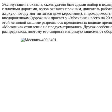
Эксплуатация показала, сколь удачно был сделан выбор в польз
с плохими дорогами, кузов оказался прочным, двигатель работа
жаркую погоду мог питаться даже керосином), а проходимость
внедорожникам (дорожный просвет у «Москвича» всего на 20 м
этой легковой машине разрешалось преодолевать водные препят
«Москвича» отопление не предусматривалось. Другая особенно
распредвалом, поэтому его скорость напрямую зависела от обор