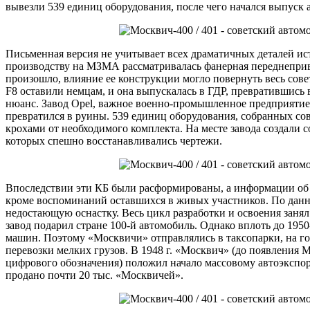
вывезли 539 единиц оборудования, после чего начался выпуск
Письменная версия не учитывает всех драматичных деталей ис
производству на МЗМА рассматривалась фанерная переднепри
произошло, влияние ее конструкции могло повернуть весь сове
F8 оставили немцам, и она выпускалась в ГДР, превратившись 
нюанс. Завод Opel, важное военно-промышленное предприяти
превратился в руины. 539 единиц оборудования, собранных со
крохами от необходимого комплекта. На месте завода создали 
которых спешно восстанавливались чертежи.
Впоследствии эти КБ были расформированы, а информации об и
кроме воспоминаний оставшихся в живых участников. По данн
недостающую оснастку. Весь цикл разработки и освоения занял 
завод подарил стране 100-й автомобиль. Однако вплоть до 1950
машин. Поэтому «Москвичи» отправлялись в таксопарки, на го
перевозки мелких грузов. В 1948 г. «Москвич» (до появления 
цифрового обозначения) положил начало массовому автоэкспор
продано почти 20 тыс. «Москвичей».