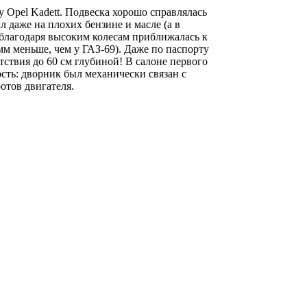
у Opel Kadett. Подвеска хорошо справлялась
л даже на плохих бензине и масле (а в
 благодаря высоким колесам приближалась к
м меньше, чем у ГАЗ-69). Даже по паспорту
ствия до 60 см глубиной! В салоне первого
сть: дворник был механически связан с
отов двигателя.