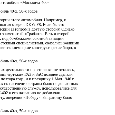
 автомобиля «Москвича-400».
тории этого автомобиля. Например, к
водная модель DKW-F8. Если бы это
тский автопром в другую сторону. Однако
в знаменитый «Трабант». Есть и второй
е, под бомбежками союзной авиации
ветскими специалистами, оказались жалкими
советско-немецкие конструкторские бюро, в
х деятельности практически не осталось,
ым чертежам ГАЗ и ЗиС позднее сделали
полтора года, и к празднику 1 Мая 1946 г.
-х гг. населению страны было не до частных
сударственную службу, использовались для
М-402 к его названию не добавляли
ту, опередив «Победу». За границу было