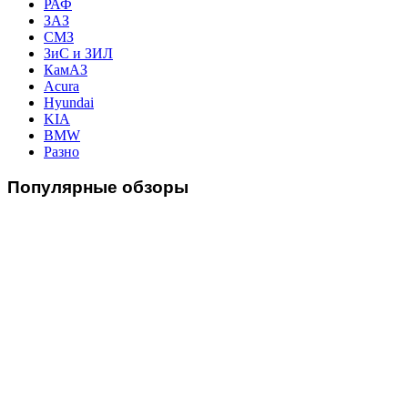
РАФ
ЗАЗ
СМЗ
ЗиС и ЗИЛ
КамАЗ
Acura
Hyundai
KIA
BMW
Разно
Популярные
обзоры