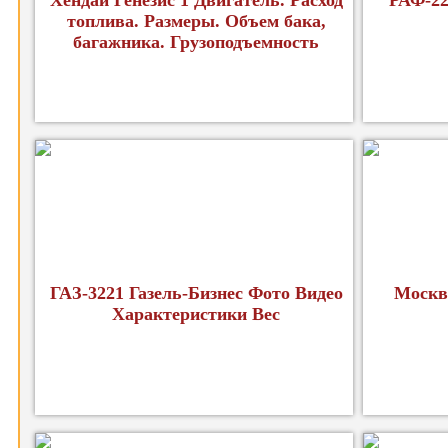
Хендай Генезис 1 Двигатель. Расход
РАФ-22
топлива. Размеры. Объем бака,
багажника. Грузоподъемность
ГАЗ-3221 Газель-Бизнес Фото Видео
Москв
Характеристики Вес