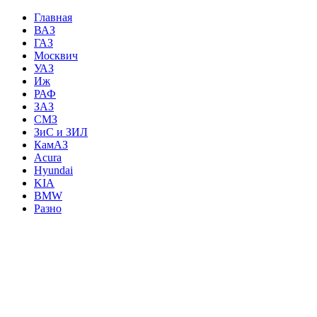
Главная
ВАЗ
ГАЗ
Москвич
УАЗ
Иж
РАФ
ЗАЗ
СМЗ
ЗиС и ЗИЛ
КамАЗ
Acura
Hyundai
KIA
BMW
Разно