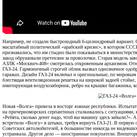
Например, не создали быстроходный 6-цилиндровый вариант. 
масштабный политический «арабский кризис», в котором СССР
признавались, что им стыдно было показываться в министерст
завод обрушивали претензии за проволочки. Старая модель за
АЗЛК «Москвич-408» смотрелась откровенным архаизмом. Отн
ГАЗ-24. Гармоничный строгий облик вызвал однозначное одоб
гаражах. Дизайн ГАЗ-24 включал и оригинальные, по мировым
блестящая вентиляционная решетка на широкой задней стойке,
имитирующая воздухозаборник, ребро на крышке багажника, ко
Новая «Волга» привела в восторг южные республики. Испытат
на причерноморских серпантинах сталкивались с ситуациями, 
«Ребята, сколько денег надо, чтоб вы машину здесь забыли?».
встретили «Волгу» в штыки, требуя вернуть ГАЗ-21. В первую
Советских автолюбителей, в большинстве никогда не видевших
устраивала. Другое дело — иностранные покупатели. Внештор