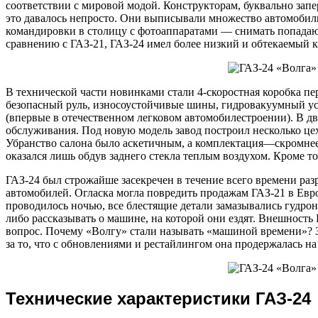
соответствии с мировой модой. Конструкторам, буквально зап
это давалось непросто. Они выписывали множество автомобил
командировки в столицу с фотоаппаратами — снимать попадаю
сравнению с ГАЗ-21, ГАЗ-24 имел более низкий и обтекаемый к
В технической части новинками стали 4-скоростная коробка пе
безопасный руль, износоустойчивые шины, гидровакуумный ус
(впервые в отечественном легковом автомобилестроении). В дв
обслуживания. Под новую модель завод построил несколько цех
Убранство салона было аскетичным, а комплектация—скромнее
оказался лишь обдув заднего стекла теплым воздухом. Кроме то
ГАЗ-24 был строжайше засекречен в течение всего времени р
автомобилей. Огласка могла повредить продажам ГАЗ-21 в Ев
проводилось ночью, все блестящие детали замазывались гудро
либо рассказывать о машине, на которой они ездят. Внешность
вопрос. Почему «Волгу» стали называть «машиной времени»?
за то, что с обновлениями и рестайлингом она продержалась на
Технические характеристики ГАЗ-24