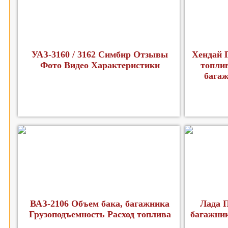
УАЗ-3160 / 3162 Симбир Отзывы
Хендай Г
Фото Видео Характеристики
топлив
багаж
ВАЗ-2106 Объем бака, багажника
Лада П
Грузоподъемность Расход топлива
багажник