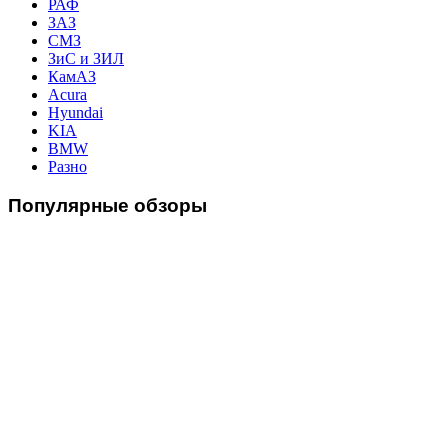
РАФ
ЗАЗ
СМЗ
ЗиС и ЗИЛ
КамАЗ
Acura
Hyundai
KIA
BMW
Разно
Популярные
обзоры