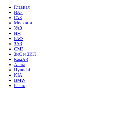
Главная
ВАЗ
ГАЗ
Москвич
УАЗ
Иж
РАФ
ЗАЗ
СМЗ
ЗиС и ЗИЛ
КамАЗ
Acura
Hyundai
KIA
BMW
Разно