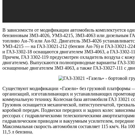
В зависимости от модификации автомобиль комплектуется одн
бензиновым ЗМЗ-4026, УМЗ-4215, ЗМЗ-4063 или дизельным ГА
топливо Аи-76 или Аи-92. Двигатель ЗМЗ-4026 устанавливаетс
УМЗ-4215 — на ГАЗ-33021-212 (бензин Аи-76) и ГАЗ-33021-22
и ГАЗ-3302-18 оснащаются двигателем ЗМЗ-4063, а ГАЗ-3302-11
Причем, ГАЗ 3302-119 предусмотрен охладитель воздуха с кож
двигателем). Выпускаются полноприводные варианты ГАЗ-3302
оснащенные двигателем ЗМЗ 4063, а также ГАЗ-33027-111 с дви
Существуют модификации «Газели» без грузовой платформы —
организаций, изготавливающих и устанавливающих промтовар
коммунальную технику. Колесная база автомобиля ГАЗ 33021 сос
Грузовик оснащается механической, пятиступенчатой, трехва
коробкой передач. Подвески передних и задних колес зависим
рессорах с гидравлическими телескопическими амортизаторами.
гидравлическим приводом и вакуумным усилителем, передние 
Максимальная скорость автомобиля составляет 115 км/ч. На 100
11,5 л бензина.