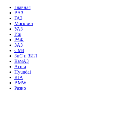
Главная
ВАЗ
ГАЗ
Москвич
УАЗ
Иж
РАФ
ЗАЗ
СМЗ
ЗиС и ЗИЛ
КамАЗ
Acura
Hyundai
KIA
BMW
Разно