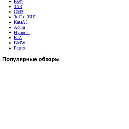
РАФ
ЗАЗ
СМЗ
ЗиС и ЗИЛ
КамАЗ
Acura
Hyundai
KIA
BMW
Разно
Популярные
обзоры