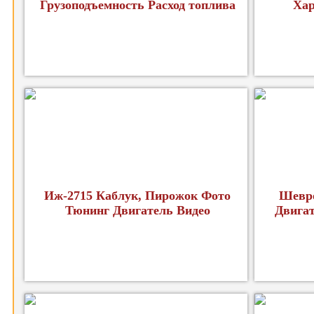
Грузоподъемность Расход топлива
Хар
Иж-2715 Каблук, Пирожок Фото
Шевро
Тюнинг Двигатель Видео
Двига