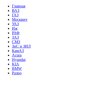
Главная
ВАЗ
ГАЗ
Москвич
УАЗ
Иж
РАФ
ЗАЗ
СМЗ
ЗиС и ЗИЛ
КамАЗ
Acura
Hyundai
KIA
BMW
Разно