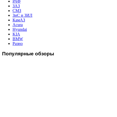
РАФ
ЗАЗ
СМЗ
ЗиС и ЗИЛ
КамАЗ
Acura
Hyundai
KIA
BMW
Разно
Популярные
обзоры