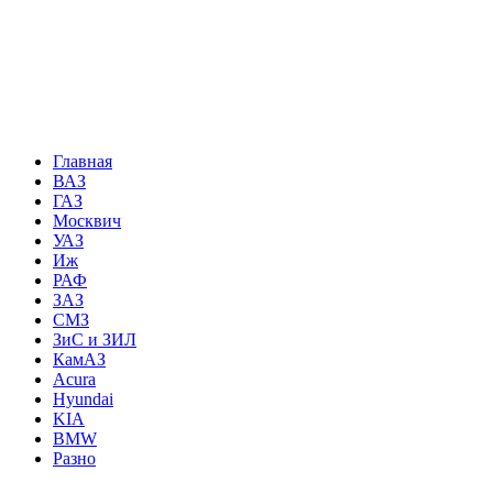
Главная
ВАЗ
ГАЗ
Москвич
УАЗ
Иж
РАФ
ЗАЗ
СМЗ
ЗиС и ЗИЛ
КамАЗ
Acura
Hyundai
KIA
BMW
Разно