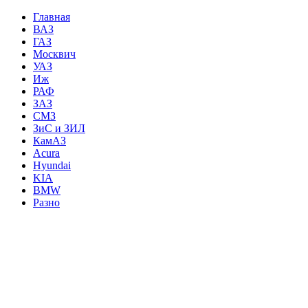
Главная
ВАЗ
ГАЗ
Москвич
УАЗ
Иж
РАФ
ЗАЗ
СМЗ
ЗиС и ЗИЛ
КамАЗ
Acura
Hyundai
KIA
BMW
Разно