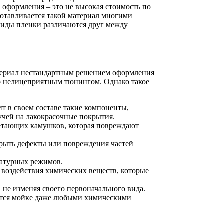
оформления – это не высокая стоимость по
готавливается такой материал многими
виды пленки различаются друг между
атериал нестандартным решением оформления
то нелицеприятным тюнингом. Однако такое
т в своем составе такие компоненты,
учей на лакокрасочные покрытия.
летающих камушков, которая повреждают
рыть дефекты или повреждения частей
ратурных режимов.
 воздействия химических веществ, которые
 не изменяя своего первоначального вида.
ется мойке даже любыми химическими