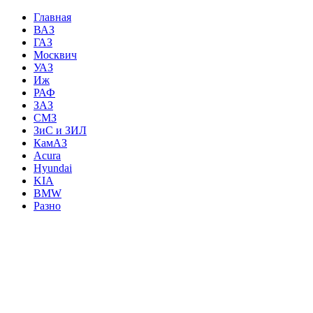
Главная
ВАЗ
ГАЗ
Москвич
УАЗ
Иж
РАФ
ЗАЗ
СМЗ
ЗиС и ЗИЛ
КамАЗ
Acura
Hyundai
KIA
BMW
Разно