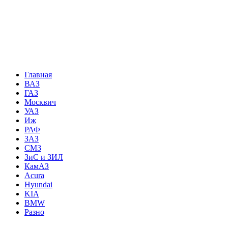
Главная
ВАЗ
ГАЗ
Москвич
УАЗ
Иж
РАФ
ЗАЗ
СМЗ
ЗиС и ЗИЛ
КамАЗ
Acura
Hyundai
KIA
BMW
Разно