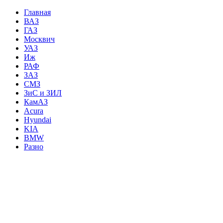
Главная
ВАЗ
ГАЗ
Москвич
УАЗ
Иж
РАФ
ЗАЗ
СМЗ
ЗиС и ЗИЛ
КамАЗ
Acura
Hyundai
KIA
BMW
Разно