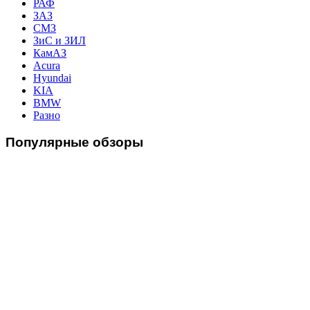
РАФ
ЗАЗ
СМЗ
ЗиС и ЗИЛ
КамАЗ
Acura
Hyundai
KIA
BMW
Разно
Популярные
обзоры