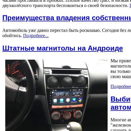
часами простаивать в пробках. Плохое качество трасс и низкая
двухколёсного транспорта беспокоиться о своей безопасности.
Преимущества владения собственн
Автомобиль уже давно перестал быть роскошью. Сегодня без л
обойтись.
Подробнее...
Штатные магнитолы на Андроиде
Мы привед
магнитолы
вы только
свою маши
Подробнее
Выбир
авто
Многие ав
"железном
слушать л