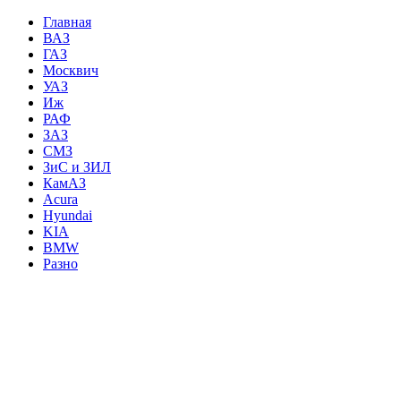
Главная
ВАЗ
ГАЗ
Москвич
УАЗ
Иж
РАФ
ЗАЗ
СМЗ
ЗиС и ЗИЛ
КамАЗ
Acura
Hyundai
KIA
BMW
Разно