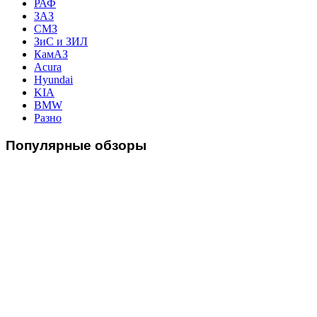
РАФ
ЗАЗ
СМЗ
ЗиС и ЗИЛ
КамАЗ
Acura
Hyundai
KIA
BMW
Разно
Популярные
обзоры